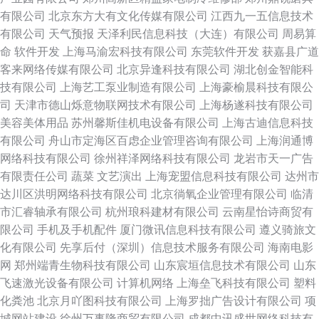
有限公司
北京东方大有文化传媒有限公司
江西九一五信息技术
有限公司
天气预报
天泽利民信息科技（大连）有限公司
周易算
命
软件开发
上海马渝宏科技有限公司
东莞软件开发
获嘉县广道
客来网络传媒有限公司
北京异逢科技有限公司
湖北创金智能科
技有限公司
上海艺工泵业制造有限公司
上海豪榆晨科技有限公
司
天津市德山烁意物联网技术有限公司
上海杨遂科技有限公司
美容美体用品
苏州馨斯佳机电设备有限公司
上海古迪信息科技
有限公司
舟山市定海区百虑企业管理咨询有限公司
上海润通博
网络科技有限公司
徐州祥泽网络科技有限公司
龙岩市天一广告
有限责任公司
蔬菜
文艺演出
上海宠盟信息科技有限公司
达州市
达川区洪明网络科技有限公司
北京徜氧企业管理有限公司
临清
市汇睿轴承有限公司
杭州琅科建材有限公司
云南星怡诗商贸有
限公司
手机及手机配件
厦门微讯信息科技有限公司
遵义骑旅文
化有限公司
先享后付（深圳）信息技术服务有限公司
海南电影
网
郑州端青生物科技有限公司
山东宸垣信息技术有限公司
山东
飞速激光设备有限公司
计算机网络
上海垒飞科技有限公司
塑料
化粪池
北京月吖图科技有限公司
上海罗拙广告设计有限公司
项
城网站建设
徐州万事隆商贸有限公司
成都中讯盛世网络科技有